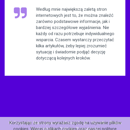
Według mnie największą zaletą stron
internetowych jest to, że można znaleźć
zarówno podstawowe informacje, jak i
bardziej szczegółowe wyjaśnienia. Nie
każdy od razu potrzebuje indywidualnego
wsparcia. Czasem wystarczy przeczytać
kilka artykułów, żeby lepiej zrozumieć
sytuację i świadomie podjąć decyzję
dotyczącą kolejnych kroków.
© Copyright Nasze.postawnaforum.biz.pl - Wszelkie Prawa
Korzystając ze strony wyrażasz zgodę na używanie plików
Zastrzeżone -
Polityka Prywatności
cookies. Więcej o plikach cookies oraz naszej
polityce