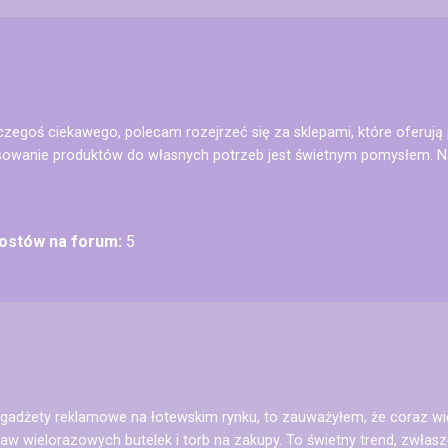
z czegoś ciekawego, polecam rozejrzeć się za sklepami, które oferuj
osowanie produktów do własnych potrzeb jest świetnym pomysłem. N
postów na forum:
5
 o gadżety reklamowe na łotewskim rynku, to zauważyłem, że coraz wi
w wielorazowych butelek i torb na zakupy. To świetny trend, zwłas