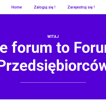
Home
Zaloguj się !
Zarejestruj się !
WITAJ
e forum to Foru
Przedsiębiorcó