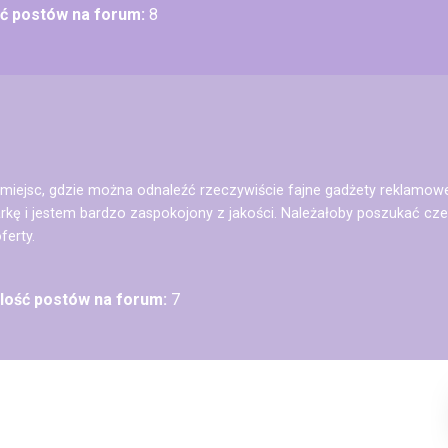
ść postów na forum:
8
ka miejsc, gdzie można odnaleźć rzeczywiście fajne gadżety reklamow
ę i jestem bardzo zaspokojony z jakości. Należałoby poszukać czeg
ferty.
Ilość postów na forum:
7