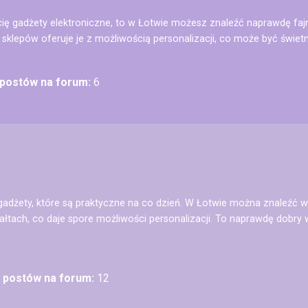
ą cię gadżety elektroniczne, to w Łotwie możesz znaleźć naprawdę faj
sklepów oferuje je z możliwością personalizacji, co może być świe
 postów na forum:
6
ę gadżety, które są praktyczne na co dzień. W Łotwie można znaleźć 
ałtach, co daje spore możliwości personalizacji. To naprawdę dobry w
ć postów na forum:
12