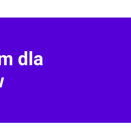
m dla
w