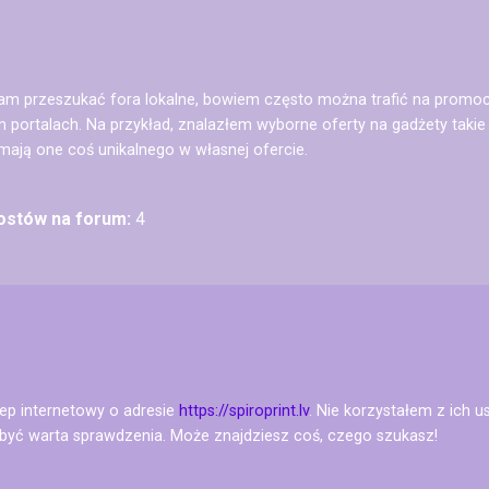
cam przeszukać fora lokalne, bowiem często można trafić na promocje
portalach. Na przykład, znalazłem wyborne oferty na gadżety takie 
 mają one coś unikalnego w własnej ofercie.
postów na forum:
4
ep internetowy o adresie
https://spiroprint.lv
. Nie korzystałem z ich 
być warta sprawdzenia. Może znajdziesz coś, czego szukasz!