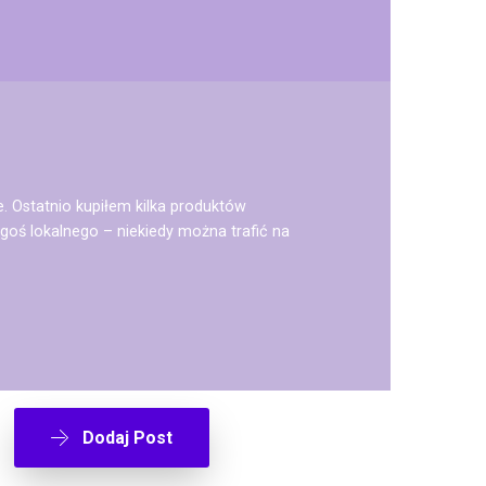
e. Ostatnio kupiłem kilka produktów
oś lokalnego – niekiedy można trafić na
Dodaj Post