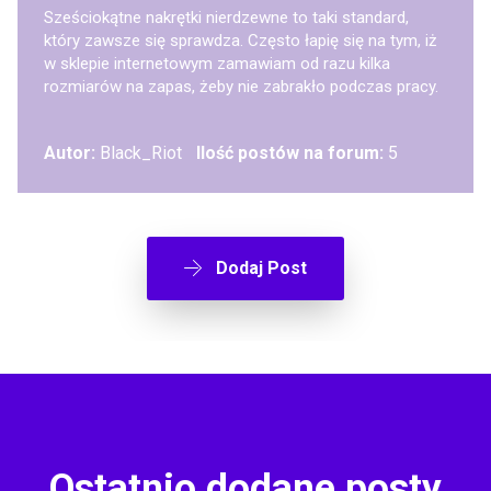
Sześciokątne nakrętki nierdzewne to taki standard,
który zawsze się sprawdza. Często łapię się na tym, iż
w sklepie internetowym zamawiam od razu kilka
rozmiarów na zapas, żeby nie zabrakło podczas pracy.
Autor:
Black_Riot
Ilość postów na forum:
5
Dodaj Post
Ostatnio dodane posty