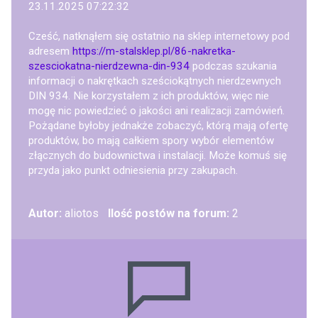
23.11.2025 07:22:32
Cześć, natknąłem się ostatnio na sklep internetowy pod
adresem
https://m-stalsklep.pl/86-nakretka-
szesciokatna-nierdzewna-din-934
podczas szukania
informacji o nakrętkach sześciokątnych nierdzewnych
DIN 934. Nie korzystałem z ich produktów, więc nie
mogę nic powiedzieć o jakości ani realizacji zamówień.
Pożądane byłoby jednakże zobaczyć, którą mają ofertę
produktów, bo mają całkiem spory wybór elementów
złącznych do budownictwa i instalacji. Może komuś się
przyda jako punkt odniesienia przy zakupach.
Autor:
aliotos
Ilość postów na forum:
2