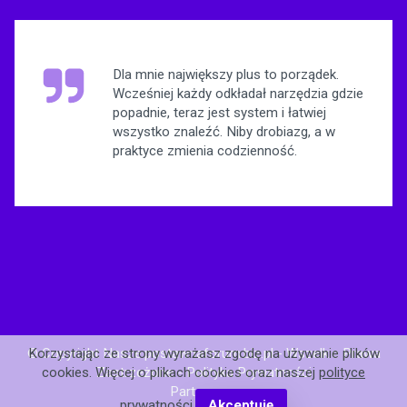
Dla mnie największy plus to porządek.
Wcześniej każdy odkładał narzędzia gdzie
popadnie, teraz jest system i łatwiej
wszystko znaleźć. Niby drobiazg, a w
praktyce zmienia codzienność.
© Copyright Nasze.postawnaforum.biz.pl - Wszelkie Prawa
Korzystając ze strony wyrażasz zgodę na używanie plików
Zastrzeżone -
Polityka Prywatności
cookies. Więcej o plikach cookies oraz naszej
polityce
Partnerzy: .
prywatności
.
Akceptuję