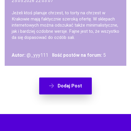
25.05.2026 22:03:07
Jeżeli ktoś planuje chrzest, to torty na chrzest w
Krakowie mają faktycznie szeroką ofertę. W sklepach
internetowych można odszukać także minimalistyczne,
jak i bardziej ozdobne wersje. Fajne jest to, że wszystko
da się dopasować do ozdób sali.
Autor:
@_yyy111
Ilość postów na forum:
5
Dodaj Post