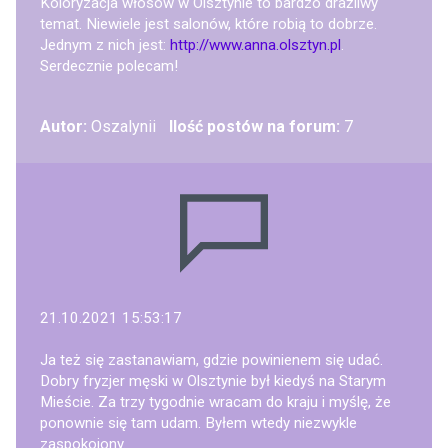
Koloryzacja włosów w Olsztynie to bardzo drażliwy
temat. Niewiele jest salonów, które robią to dobrze.
Jednym z nich jest:
http://www.anna.olsztyn.pl
.
Serdecznie polecam!
Autor:
Oszalynii
Ilość postów na forum:
7
21.10.2021 15:53:17
Ja też się zastanawiam, gdzie powinienem się udać.
Dobry fryzjer męski w Olsztynie był kiedyś na Starym
Mieście. Za trzy tygodnie wracam do kraju i myślę, że
ponownie się tam udam. Byłem wtedy niezwykle
zaspokojony.