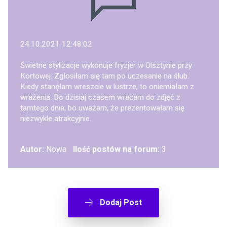
24.10.2021 12:48:02
Świetne stylizacje wykonuje fryzjer w Olsztynie przy
Kortowej. Zgłosiłam się tam po uczesanie na ślub.
Kiedy stanęłam wreszcie w lustrze, to oniemiałam z
wrażenia. Do dzisiaj czasem wracam do zdjęć z
tamtego dnia, bo uważam, że prezentowałam się
niezwykle atrakcyjnie.
Autor:
Nowa
Ilość postów na forum:
3
Dodaj Post