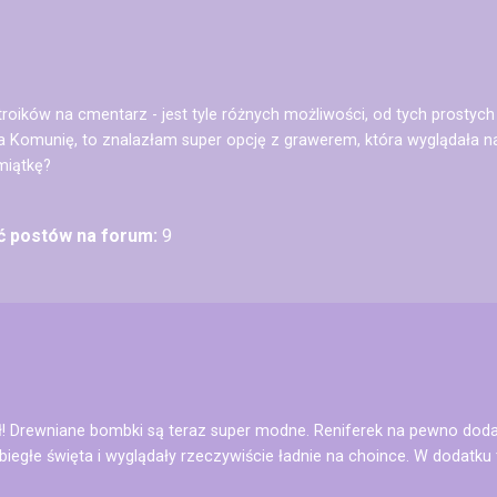
troików na cmentarz - jest tyle różnych możliwości, od tych prostych
a Komunię, to znalazłam super opcję z grawerem, która wyglądała na
miątkę?
ść postów na forum:
9
! Drewniane bombki są teraz super modne. Reniferek na pewno doda 
iegłe święta i wyglądały rzeczywiście ładnie na choince. W dodatku 