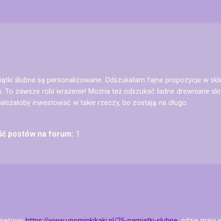
miątki ślubne są personalizowane. Odszukałam fajne propozycje w sk
bu. To zawsze robi wrażenie! Można też odszukać ładne drewniane skr
ależałoby inwestować w takie rzeczy, bo zostają na długo.
ość postów na forum:
1
ernetowy
https://www.upominkikaki.pl/25-pamiatki-slubne
, gdzie mają 