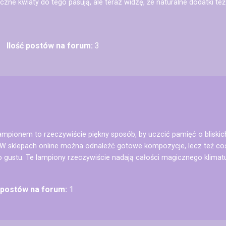
czne kwiaty do tego pasują, ale teraz widzę, że naturalne dodatki też ś
Ilość postów na forum:
3
lampionem to rzeczywiście piękny sposób, by uczcić pamięć o bliskic
 W sklepach online można odnaleźć gotowe kompozycje, lecz też c
gustu. Te lampiony rzeczywiście nadają całości magicznego klimat
ć postów na forum:
1