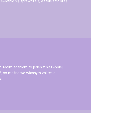
wietnie się sprawdzają, a takie stroiki są
h. Moim zdaniem to jeden z niezwyklej
oś, co można we własnym zakresie
u.