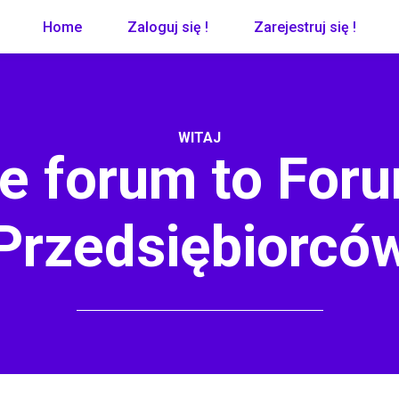
Home
Zaloguj się !
Zarejestruj się !
WITAJ
e forum to Foru
Przedsiębiorcó