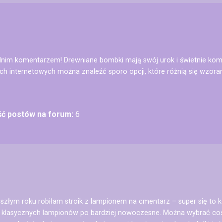
nim komentarzem! Drewniane bombki mają swój urok i świetnie kom
h internetowych można znaleźć sporo opcji, które różnią się wzoram
ość postów na forum:
6
złym roku robiłam stroik z lampionem na cmentarz – super się to 
d klasycznych lampionów po bardziej nowoczesne. Można wybrać coś,