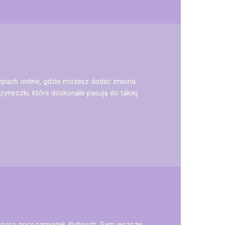
lepach online, gdzie możesz dodać imiona
zyneczki, które doskonale pasują do takiej
sporo opcji pamiątek ślubnych. Sam jeszcze