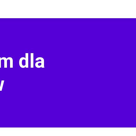
m dla
w