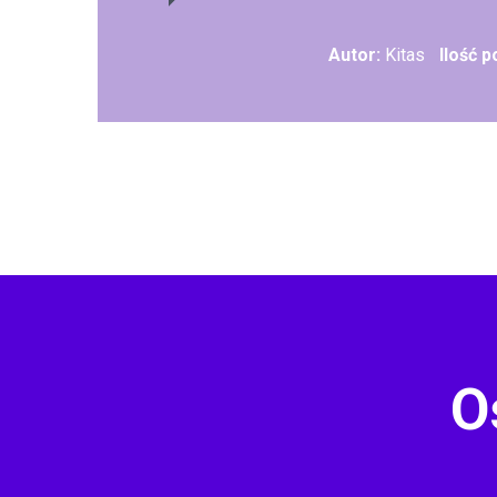
Autor:
Kitas
Ilość 
O