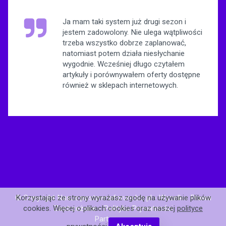
Ja mam taki system już drugi sezon i
jestem zadowolony. Nie ulega wątpliwości
trzeba wszystko dobrze zaplanować,
natomiast potem działa niesłychanie
wygodnie. Wcześniej długo czytałem
artykuły i porównywałem oferty dostępne
również w sklepach internetowych.
© Copyright Nasze.postawnaforum.biz.pl - Wszelkie Prawa
Korzystając ze strony wyrażasz zgodę na używanie plików
Zastrzeżone -
Polityka Prywatności
cookies. Więcej o plikach cookies oraz naszej
polityce
Partnerzy: .