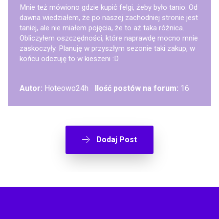
Mnie też mówiono gdzie kupić felgi, żeby było tanio. Od
dawna wiedziałem, że po naszej zachodniej stronie jest
taniej, ale nie miałem pojęcia, że to aż taka różnica.
Obliczyłem oszczędności, które naprawdę mocno mnie
zaskoczyły. Planuję w przyszłym sezonie taki zakup, w
końcu odczuję to w kieszeni :D
Autor:
Hoteowo24h
Ilość postów na forum:
16
Dodaj Post