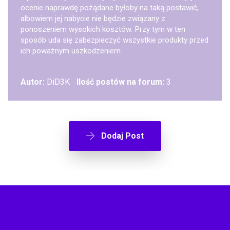
ocenie naprawdę pożądane byłoby na taką postawić,
albowiem jej nabycie nie będzie związany z
ponoszeniem wysokich kosztów. Przy tym w ten
sposób uda się zabezpieczyć wszystkie produkty przed
ich poważnym uszkodzeniem.
Autor:
DiD3K
Ilość postów na forum:
3
Dodaj Post