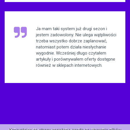
Ja mam taki system już drugi sezon i
jestem zadowolony. Nie ulega wątpliwości
trzeba wszystko dobrze zaplanować,
natomiast potem działa niesłychanie
wygodnie. Wcześniej długo czytałem
artykuły i porównywałem oferty dostępne
również w sklepach internetowych.
© Copyright Nasze.postawnaforum.biz.pl - Wszelkie Prawa