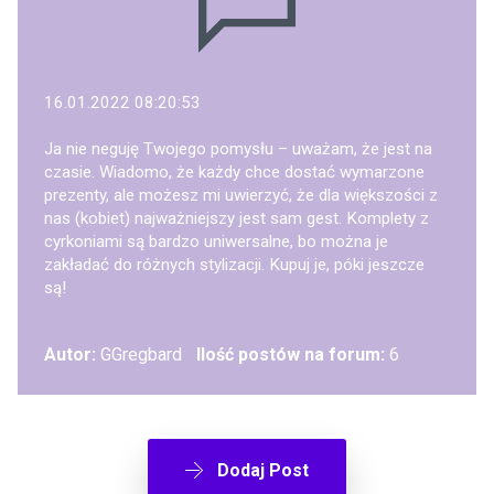
16.01.2022 08:20:53
Ja nie neguję Twojego pomysłu – uważam, że jest na
czasie. Wiadomo, że każdy chce dostać wymarzone
prezenty, ale możesz mi uwierzyć, że dla większości z
nas (kobiet) najważniejszy jest sam gest. Komplety z
cyrkoniami są bardzo uniwersalne, bo można je
zakładać do różnych stylizacji. Kupuj je, póki jeszcze
są!
Autor:
GGregbard
Ilość postów na forum:
6
Dodaj Post