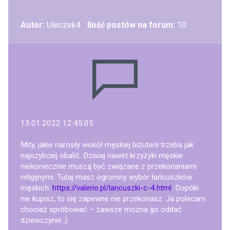
Autor:
Uleczek4
Ilość postów na forum:
10
13.01.2022 12:45:05
Mity, jakie narosły wokół męskiej biżuterii trzeba jak
najszybciej obalić. Dzisiaj nawet krzyżyki męskie
niekoniecznie muszą być związane z przekonaniami
religijnymi. Tutaj masz ogromny wybór łańcuszków
męskich:
https://valerio.pl/lancuszki-c-4.html
. Dopóki
nie kupisz, to się zapewne nie przekonasz. Ja polecam
chociaż spróbować – zawsze można go oddać
dziewczynie ;)