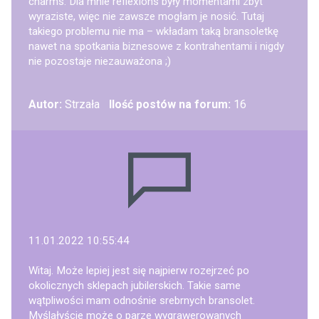
charms. Dla mnie reflexions były momentami zbyt
wyraziste, więc nie zawsze mogłam je nosić. Tutaj
takiego problemu nie ma – wkładam taką bransoletkę
nawet na spotkania biznesowe z kontrahentami i nigdy
nie pozostaje niezauważona ;)
Autor:
Strzała
Ilość postów na forum:
16
11.01.2022 10:55:44
Witaj. Może lepiej jest się najpierw rozejrzeć po
okolicznych sklepach jubilerskich. Takie same
wątpliwości mam odnośnie srebrnych bransolet.
Myślałyście może o parze wygrawerowanych