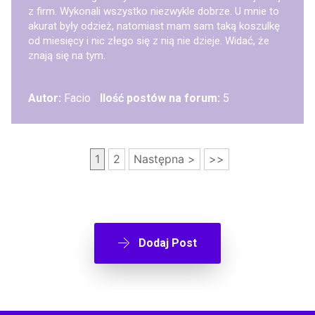
z firm. Wykonali wszystko niezwykle dobrze. U mnie to
akurat były odzież, natomiast mam sam taką koszulkę
od miesięcy i nic złego się z nią nie dzieje. Widać, że
znają się na tym.
Autor:
Facio
Ilość postów na forum:
5
1
2
Następna >
>>
Dodaj Post