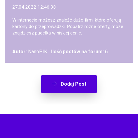
27.04.2022 12:46:38
W internecie możesz znaleźć dużo firm, które oferują
kartony do przeprowadzki. Popatrz różne oferty, może
znajdziesz pudełka w niskiej cenie.
Autor:
NanoPIK
Ilość postów na forum:
6
Dodaj Post