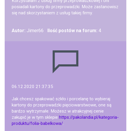
Korzystałam z usług firmy przeprowadzkowej i oni
posiadali kartony do przeprowadzki. Może zastanowisz
się nad skorzystaniem z usług takiej firmy.
Autor:
Jimer66
Ilość postów na forum:
4
06.12.2020 21:37:35
Jak chcesz spakować szkło i porcelanę to wybieraj
kartony do przeprowadzki pięciowarstwowe, one są
bardzo wytrzymałe. Możesz w atrakcyjnej cenie
zakupić je w tym sklepie
https://pakolandia.pl/kategoria-
produktu/folia-babelkowa/
.