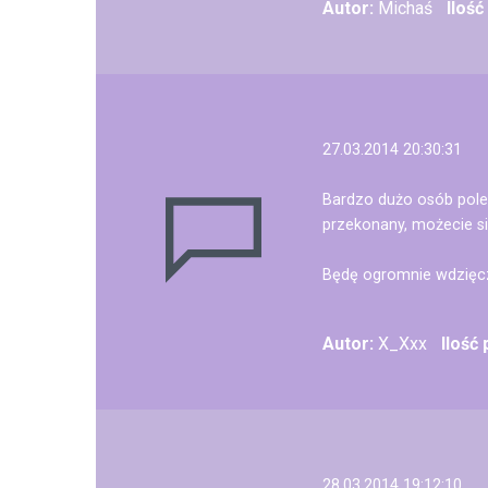
Autor:
Michaś
Iloś
27.03.2014 20:30:31
Bardzo dużo osób polec
przekonany, możecie s
Będę ogromnie wdzięczn
Autor:
X_Xxx
Ilość
28.03.2014 19:12:10