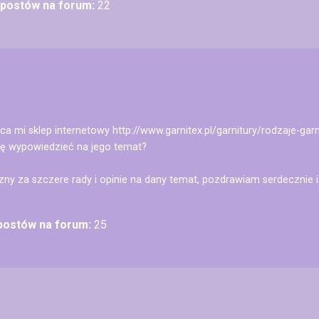
ć postów na forum:
22
a mi sklep internetowy http://www.garnitex.pl/garnitury/rodzaje-gar
ię wypowiedzieć na jego temat?
y za szczere rady i opinie na dany temat, pozdrawiam serdecznie i 
 postów na forum:
25