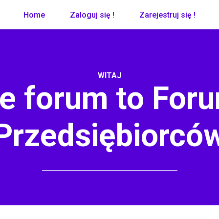
Home
Zaloguj się !
Zarejestruj się !
WITAJ
e forum to Foru
Przedsiębiorcó