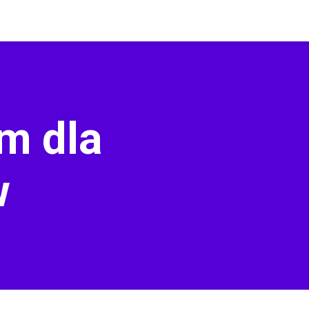
m dla
w