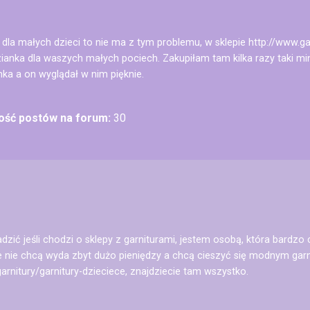
y dla małych dzieci to nie ma z tym problemu, w sklepie http://www.gar
zianka dla waszych małych pociech. Zakupiłam tam kilka razy taki mi
ka a on wyglądał w nim pięknie.
lość postów na forum:
30
ić jeśli chodzi o sklepy z garniturami, jestem osobą, która bardzo 
e nie chcą wyda zbyt dużo pieniędzy a chcą cieszyć się modnym garn
garnitury/garnitury-dzieciece, znajdziecie tam wszystko.