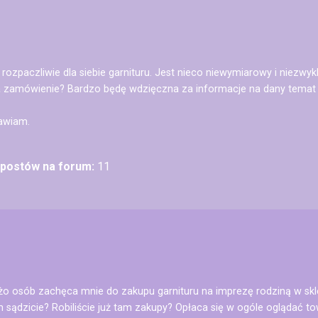
rozpaczliwie dla siebie garnituru. Jest nieco niewymiarowy i niezwyk
 na zamówienie? Bardzo będę wdzięczna za informacje na dany tem
rawiam.
ć postów na forum:
11
użo osób zachęca mnie do zakupu garnituru na imprezę rodziną w sk
m sądzicie? Robiliście już tam zakupy? Opłaca się w ogóle oglądać to