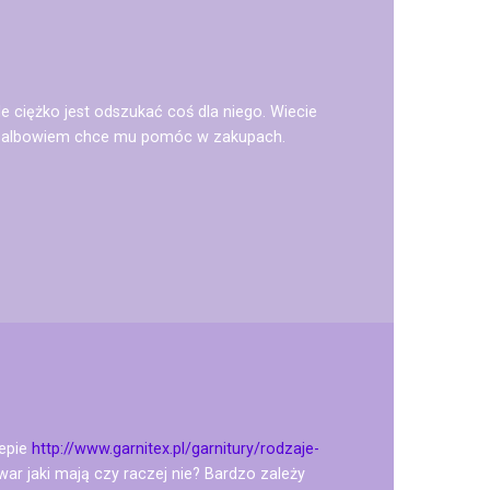
le ciężko jest odszukać coś dla niego. Wiecie
at albowiem chce mu pomóc w zakupach.
lepie
http://www.garnitex.pl/garnitury/rodzaje-
war jaki mają czy raczej nie? Bardzo zależy