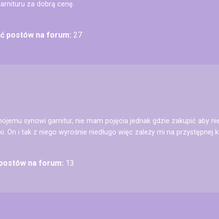
arnituru za dobrą cenę.
ść postów na forum:
27
ojemu synowi garnitur, nie mam pojęcia jednak gdzie zakupić aby nie
i. On i tak z niego wyrośnie niedługo więc zależy mi na przystępnej k
 postów na forum:
13