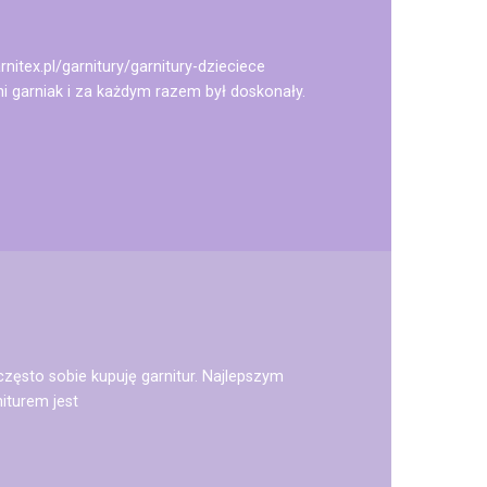
nitex.pl/garnitury/garnitury-dzieciece
ni garniak i za każdym razem był doskonały.
często sobie kupuję garnitur. Najlepszym
iturem jest