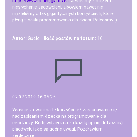
https://www.codinggiants.es
. Jesteśmy z mężem
niesłychanie zadowoleni, albowiem nawet nie
myśleliśmy o tak gigantycznych korzyściach, które
płyną z nauki programowania dla dzieci. Polecamy :)
Autor:
Gucio
Ilość postów na forum:
16
07.07.2019 16:05:25
Właśnie z uwagi na te korzyści też zastanawiam się
nad zapisaniem dziecka na programowanie dla
młodzieży. Będę wdzięczna za każdą opinię dotyczącą
placówek, jakie są godne uwagi. Pozdrawiam
serdecznie.