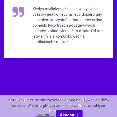
Kiedyś myślałem, iż nauka wszystkich
czasów jest konieczna, lecz dopiero gdy
zacząłem korzystać z materiałów online
do nauki tylko trzech podstawowych
czasów, zobaczyłem, iż to działa. Od razu
łatwiej mi się komunikować na
spotkaniach i mailach.
© Copyright Nasze.postawnaforum.biz.pl - Wszelkie Prawa
Korzystając ze strony wyrażasz zgodę na używanie plików
Zastrzeżone -
Polityka Prywatności
cookies. Więcej o plikach cookies oraz naszej
polityce
Partnerzy: .
prywatności
.
Akceptuję