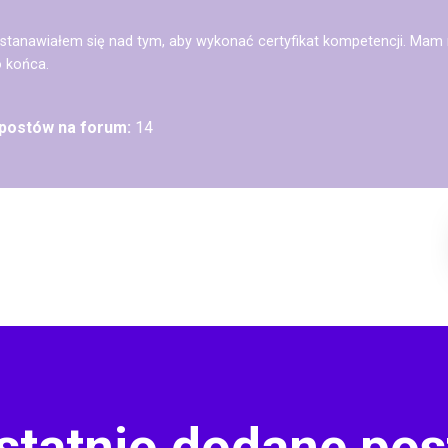
tanawiałem się nad tym, aby wykonać certyfikat kompetencji. Mam n
 końca.
 postów na forum:
14
statnio dodane pos