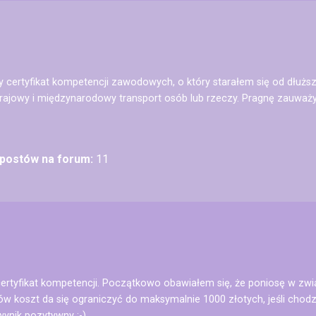
 certyfikat kompetencji zawodowych, o który starałem się od dłuż
rajowy i międzynarodowy transport osób lub rzeczy. Pragnę zauważ
 postów na forum:
11
certyfikat kompetencji. Początkowo obawiałem się, że poniosę w zw
 ów koszt da się ograniczyć do maksymalnie 1000 złotych, jeśli chod
ynik pozytywny :-)