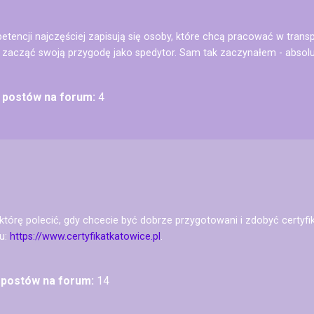
petencji najczęściej zapisują się osoby, które chcą pracować w tran
e zacząć swoją przygodę jako spedytor. Sam tak zaczynałem - absolu
ć postów na forum:
4
 którę polecić, gdy chcecie być dobrze przygotowani i zdobyć certyf
u:
https://www.certyfikatkatowice.pl
.
ć postów na forum:
14