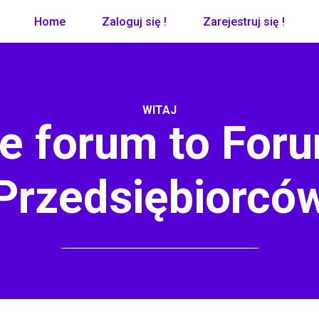
Home
Zaloguj się !
Zarejestruj się !
WITAJ
e forum to Foru
Przedsiębiorcó