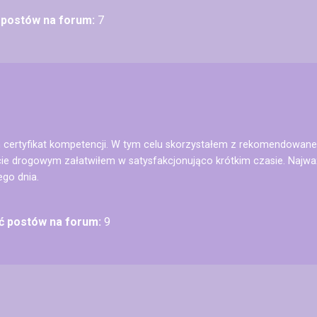
ć postów na forum:
7
ertyfikat kompetencji. W tym celu skorzystałem z rekomendowaneg
e drogowym załatwiłem w satysfakcjonująco krótkim czasie. Najważ
ego dnia.
ść postów na forum:
9