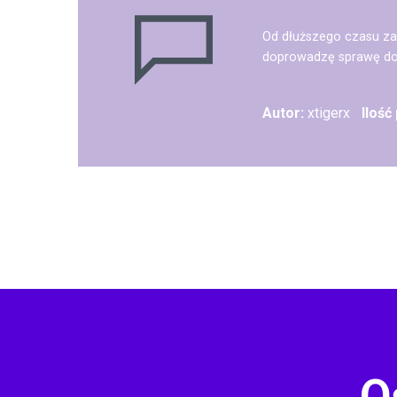
Od dłuższego czasu zas
doprowadzę sprawę do
Autor:
xtigerx
Ilość
O