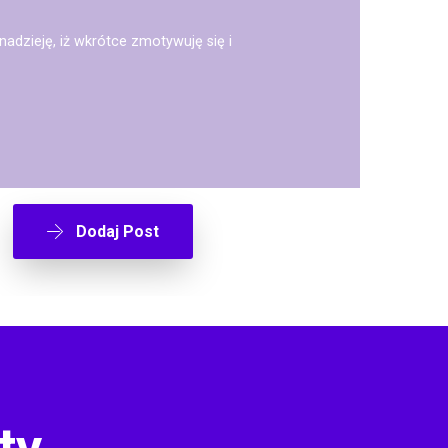
adzieję, iż wkrótce zmotywuję się i
Dodaj Post
ty