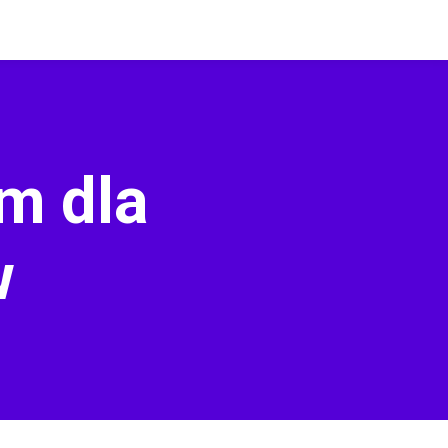
m dla
w