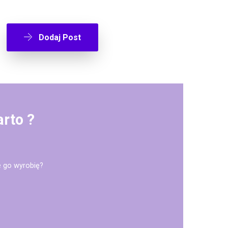
Dodaj Post
rto ?
e go wyrobię?